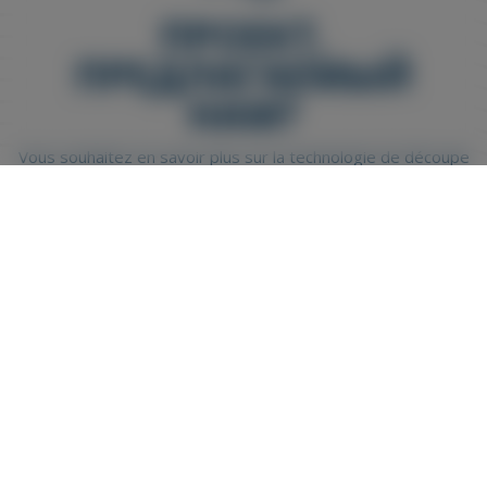
ПРОЕКТ,
ПРЕДЛАГАЕМЫЙ
НАМ?
Vous souhaitez en savoir plus sur la technologie de découpe
au jet d’eau dans le but d’accroître votre production ?
Complétez le formulaire ci-après, nous prendrons
rapidement contact avec vous afin de répondre à toutes
vos questions.
КОНТАКТЫ