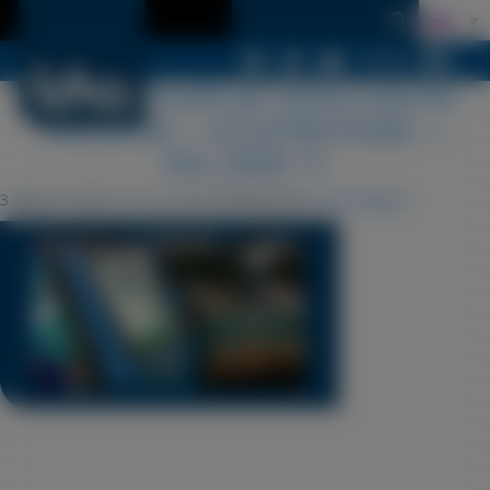
Меню
LDSA-DECOUPE-JET-DEAU-HAUTE-
PRESSION — ILLUSTRATIONS —
DSC_0045 11
3 августа 2022 15 h 12 min
Published by
Cyril Périgot