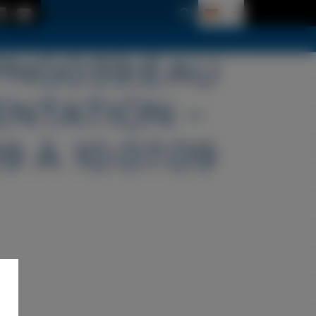
PNG039;EAU
ENTATION –
 À 10.07.09