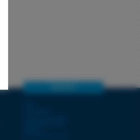
KONTAKT
LDSA
ZI de POPEY
1 Impasse des lettres
55000 BAR-LE-DUC
FRANCE
Tél. +33 3 29 77 12 12