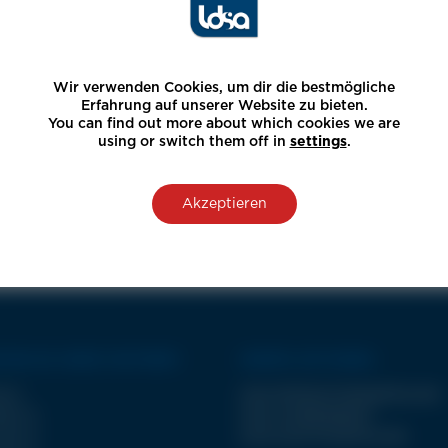
Wir verwenden Cookies, um dir die bestmögliche
Erfahrung auf unserer Website zu bieten.
You can find out more about which cookies we are
using or switch them off in
settings
.
Akzeptieren
CKEN SIE UNSER SORTIMENT
UNSERE LEISTUNGEN
A II
LDSA-PRODUKTIONSABTEILUNG
ET III
LDSA-KUNDENDIENST
ET III
LDSA-ELEKTROABTEILUNG