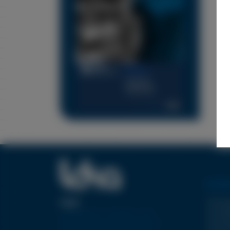
ENTDE
TYP WJ
ÜBER
Europäischer Vorreiter in der
TYP FBJ
Gestaltung und Herstellung von
TYP ECJ