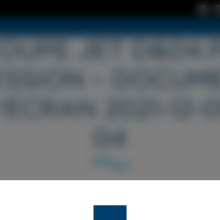
COUPE JET D&04.
SSION – DOCUM
́CRAN 2021-12-09
04