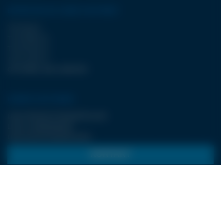
ENTDECKEN SIE UNSER SORTIMENT
TYP WJA II
TYP FBJET III
TYP ECJET III
TYP LCJET III
OPTIONEN UND ZUBEHÖR
UNSERE LEISTUNGEN
LDSA-PRODUKTIONSABTEILUNG
LDSA-KUNDENDIENST
LDSA-ELEKTROABTEILUNG
KONTAKT
LDSA
ZI de POPEY
1 Impasse des lettres
55000 BAR-LE-DUC