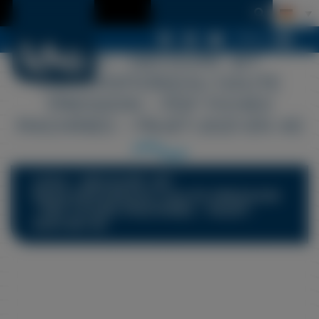
Menü
LDSA – DÉCOUPE JET
D&40.PDF039;EAU HAUTE
PRESSION – PDF FICHES
MACHINES – FBJET-2021-EN 40
LDSA - DÉCOUPE JET
D&40.PDF039;EAU HAUTE PRESSION
- PDF FICHES MACHINES - FBJET-
2021-EN 40