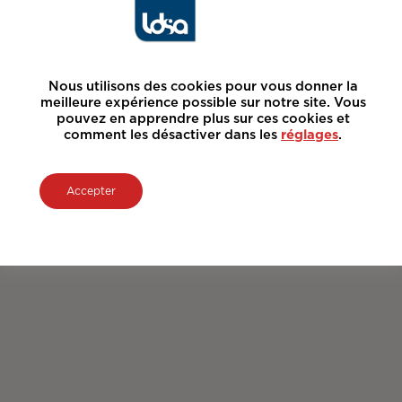
Nous utilisons des cookies pour vous donner la
meilleure expérience possible sur notre site. Vous
pouvez en apprendre plus sur ces cookies et
comment les désactiver dans les
réglages
.
Accepter