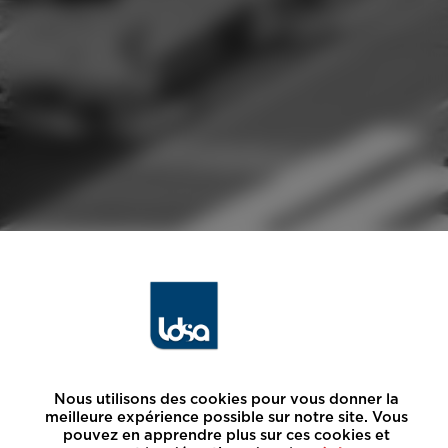
Nous utilisons des cookies pour vous donner la
meilleure expérience possible sur notre site. Vous
pouvez en apprendre plus sur ces cookies et