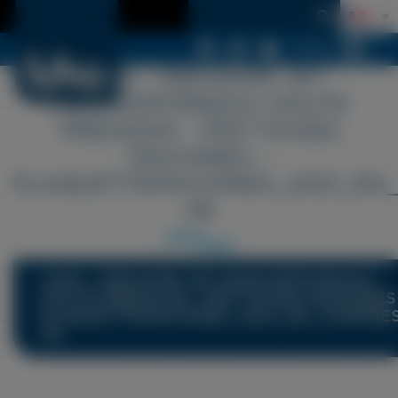
Menu
LDSA – DÉCOUPE JET
D&46.PDF039;EAU HAUTE
PRESSION – PDF FICHES
MACHINES –
PLAQUETTEMACHINES_2021_EN
46
LDSA - DÉCOUPE JET D&46.PDF039;EAU
HAUTE PRESSION - PDF FICHES MACHINES 
PLAQUETTEMACHINES_2021_EN_COMPRE
46