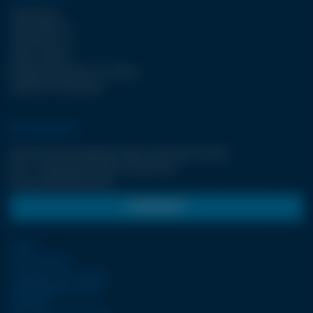
Type WJA II
Type FBJET III
Type ECJET III
Type LCJET III
Pompes DÉCOUPE JET D’EAU
Options & accessoires
NOS SERVICES
Plus de 30 ans d’expertise dans la découpe jet d’eau
SAV : la découpe jet d’eau à long terme
Service électricité LDSA
CONTACT
LDSA
ZI de POPEY
1 Impasse des lettres
55000 BAR-LE-DUC
FRANCE