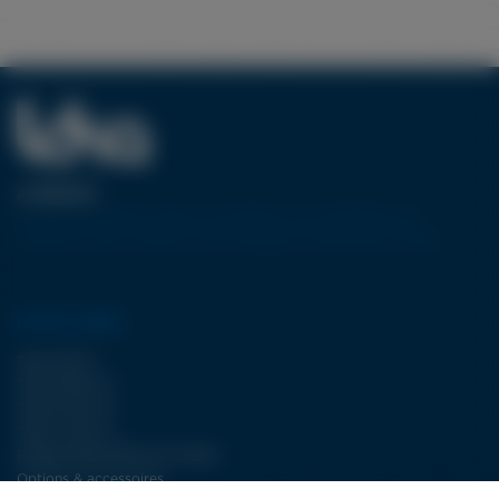
A PROPOS
Pionnier européen dans la conception et la réalisation de
machines-outils utilisant la technologie de découpe jet d’eau.
NOTRE GAMME
Type WJA II
Type FBJET III
Type ECJET III
Type LCJET III
Pompes DÉCOUPE JET D’EAU
Options & accessoires