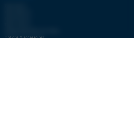
Type WJA II
Type FBJET III
Type ECJET III
Type LCJET III
Pompes DÉCOUPE JET D’EAU
Options & accessoires
NOS SERVICES
Plus de 30 ans d’expertise dans la découpe jet d’eau
SAV : la découpe jet d’eau à long terme
Service électricité LDSA
CONTACT
LDSA
ZI de POPEY
1 Impasse des lettres
55000 BAR-LE-DUC
FRANCE