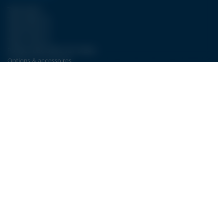
Type WJA II
Type FBJET III
Type ECJET III
Type LCJET III
Pompes DÉCOUPE JET D’EAU
Options & accessoires
NOS SERVICES
Plus de 30 ans d’expertise dans la découpe jet d’eau
SAV : la découpe jet d’eau à long terme
Service électricité LDSA
CONTACT
LDSA
ZI de POPEY
1 Impasse des lettres
55000 BAR-LE-DUC
FRANCE