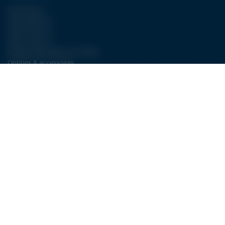
Type WJA II
Type FBJET III
Type ECJET III
Type LCJET III
Pompes DÉCOUPE JET D’EAU
Options & accessoires
NOS SERVICES
Plus de 30 ans d’expertise dans la découpe jet d’eau
SAV : la découpe jet d’eau à long terme
Service électricité LDSA
CONTACT
LDSA
ZI de POPEY
1 Impasse des lettres
55000 BAR-LE-DUC
FRANCE