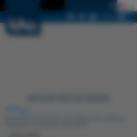
Menu
DÉCOUPE PIÈCE DE MOUSSE
Réalisation d’échantillons dans différentes matières à
destination du nouveau stand LDSA
Client
LDSA