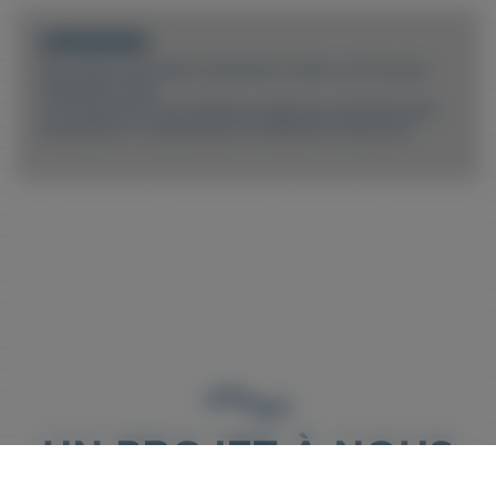
LÉGENDE
Découpe d’une pièce échantillon dans une mousse
expansée noire.
La mousse est une matière souple qui nécessite peu
de pression. La découpe est réalisée en eau pure.
UN PROJET À NOUS