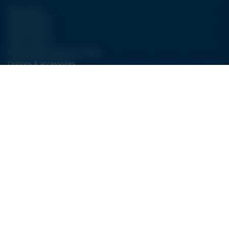
Type WJA II
Type FBJET III
Type ECJET III
Type LCJET III
Pompes DÉCOUPE JET D’EAU
Options & accessoires
NOS SERVICES
Plus de 30 ans d’expertise dans la découpe jet d’eau
SAV : la découpe jet d’eau à long terme
Service électricité LDSA
CONTACT
LDSA
ZI de POPEY
1 Impasse des lettres
55000 BAR-LE-DUC
FRANCE