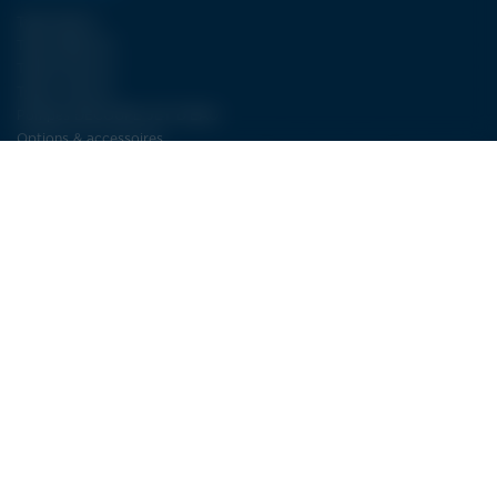
Type WJA II
Type FBJET III
Type ECJET III
Type LCJET III
Pompes DÉCOUPE JET D’EAU
Options & accessoires
NOS SERVICES
Plus de 30 ans d’expertise dans la découpe jet d’eau
SAV : la découpe jet d’eau à long terme
Service électricité LDSA
CONTACT
LDSA
ZI de POPEY
1 Impasse des lettres
55000 BAR-LE-DUC
FRANCE