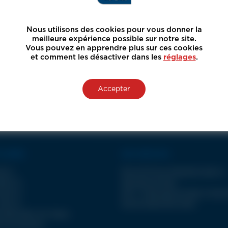
Nous utilisons des cookies pour vous donner la
meilleure expérience possible sur notre site.
Vous pouvez en apprendre plus sur ces cookies
et comment les désactiver dans les
réglages
.
Accepter
 GAMME
NOS SERVICES
A II
Plus de 30 ans d’expertise dans la
JET III
découpe jet d’eau
JET III
SAV : la découpe jet d’eau à long 
JET III
Service électricité LDSA
 DÉCOUPE JET D’EAU
 & accessoires