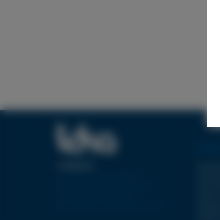
NOTRE
Type WJ
A PROPOS
Pionnier européen dans la
Type FB
conception et la réalisation de
Type EC
machines-outils utilisant la
Type LC
technologie de découpe jet d’eau.
Pompes
Options