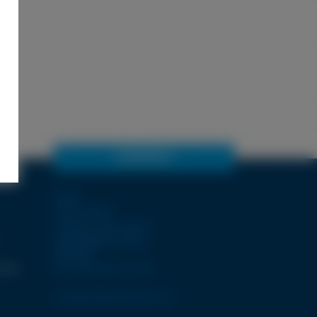
CONTACT
LDSA
ZI de POPEY
1 Impasse des lettres
55000 BAR-LE-DUC
FRANCE
terme
Tél. +33 3 29 77 12 12
contact@ldsa-france.com