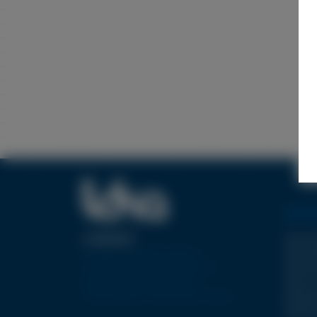
NOTRE
Type WJ
A PROPOS
Pionnier européen dans la
Type FB
conception et la réalisation de
Type EC
machines-outils utilisant la
Type LC
technologie de découpe jet d’eau.
Pompes
Options