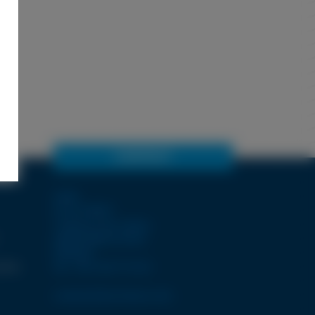
CONTACT
LDSA
ZI de POPEY
1 Impasse des lettres
55000 BAR-LE-DUC
FRANCE
terme
Tél. +33 3 29 77 12 12
contact@ldsa-france.com