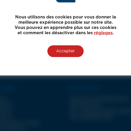
Nous utilisons des cookies pour vous donner la
meilleure expérience possible sur notre site.
Vous pouvez en apprendre plus sur ces cookies
et comment les désactiver dans les
réglages
.
Accepter
 GAMME
NOS SERVICES
A II
Plus de 30 ans d’expertise dans la
JET III
découpe jet d’eau
JET III
SAV : la découpe jet d’eau à long 
JET III
Service électricité LDSA
 DÉCOUPE JET D’EAU
 & accessoires