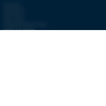
Type WJA II
Type FBJET III
Type ECJET III
Type LCJET III
Pompes DÉCOUPE JET D’EAU
Options & accessoires
NOS SERVICES
Plus de 30 ans d’expertise dans la découpe jet d’eau
SAV : la découpe jet d’eau à long terme
Service électricité LDSA
CONTACT
LDSA
ZI de POPEY
1 Impasse des lettres
55000 BAR-LE-DUC
FRANCE