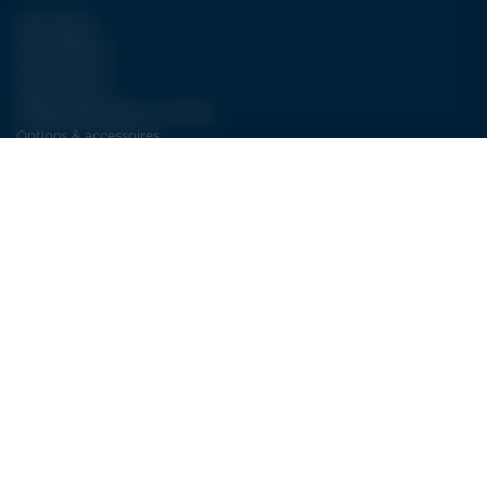
Type WJA II
Type FBJET III
Type ECJET III
Type LCJET III
Pompes DÉCOUPE JET D’EAU
Options & accessoires
NOS SERVICES
Plus de 30 ans d’expertise dans la découpe jet d’eau
SAV : la découpe jet d’eau à long terme
Service électricité LDSA
CONTACT
LDSA
ZI de POPEY
1 Impasse des lettres
55000 BAR-LE-DUC
FRANCE