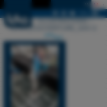
Menu
LDSA – ILLUSTRATIONS –
LDSA_COUVERTURE_SAV-2