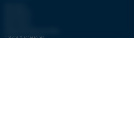
Type WJA II
Type FBJET III
Type ECJET III
Type LCJET III
Pompes DÉCOUPE JET D’EAU
Options & accessoires
NOS SERVICES
Plus de 30 ans d’expertise dans la découpe jet d’eau
SAV : la découpe jet d’eau à long terme
Service électricité LDSA
CONTACT
LDSA
ZI de POPEY
1 Impasse des lettres
55000 BAR-LE-DUC
FRANCE