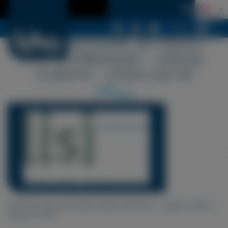
Menu
LDSA-DECOUPE-JET-DEAU-
HAUTE-PRESSION – LOGOS-
CLIENTS – LOGO LISI 03
ldsa-decoupe-jet-deau-haute-pression – logos-clients –
Logo Lisi 03