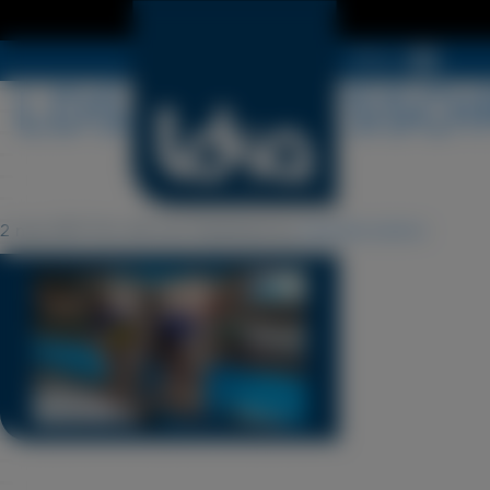
Menu
LDSA ACCESSOI
2 mai 2017 15 h 29 min
Published by
lezardscreation