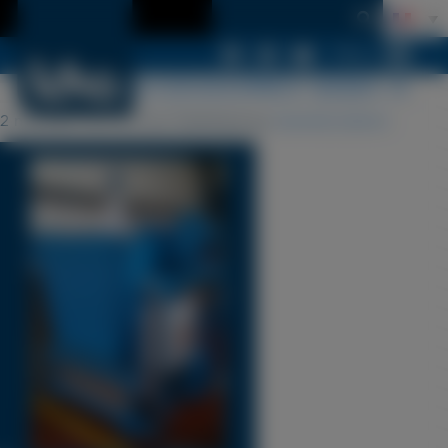
Menu
LDSA ACCESSOIRES SEBA A
2 mai 2017 15 h 57 min
Published by
lezardscreation