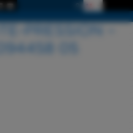
TE-PRESSION –
094458 05