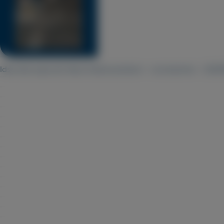
ldsa-decoupe-jet-deau-haute-pression – accessoires – 20