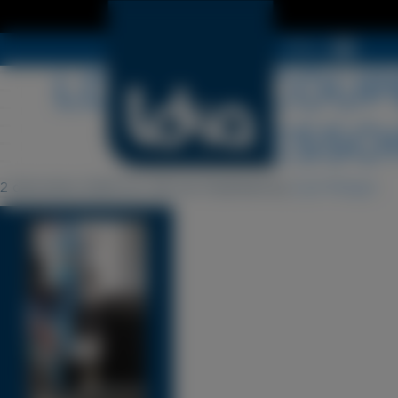
Menu
LDSA-DECOUPE
ACCESSOI
2 décembre 2025 10 h 59 min
Published by
Cyril Périgot