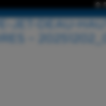
-JET-DEAU-HAU
RES – 20251202_