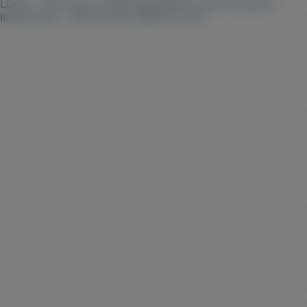
LDSA – Découpe jet d&07.jpg039;eau haute pression –
Illustrations – ldsa_fevrier-2020-57 a 07