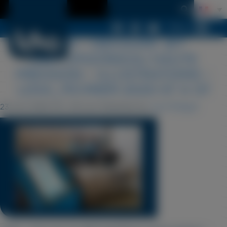
Menu
LDSA – DÉCOUPE JET
D&07.JPG039;EAU HAUTE
PRESSION – ILLUSTRATIONS –
LDSA_FEVRIER-2020-57 A 07
23 avril 2020 16 h 49 min
Published by
Cyril Périgot