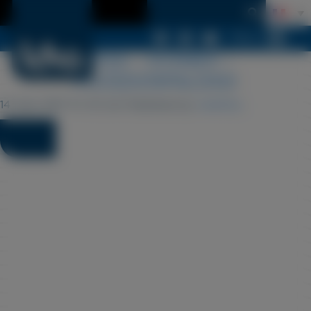
Menu
LDSA – ICONES –
PUCEDOWNLOAD
14 mars 2017 11 h 10 min
Published by
matthieu