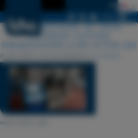
Menu
LDSA DECOUPE JET DEAU
WATERJET CUTTING
PRESENTATION LCJET III 1T3X AW
31 juillet 2019 17 h 40 min
Published by
Cyril Périgot
wpmf_remote_video